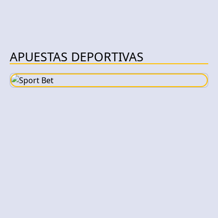
APUESTAS DEPORTIVAS